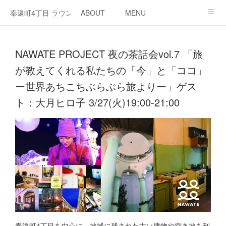
奉還町4丁目 ラウンジ・カド
ABOUT
MENU
OPEN / NEWS
OUR PROJECT
RENT SPACE
NAWATE PROJECT 夜の茶話会vol.7 「旅
が教えてくれる私たちの「今」と「ココ」
ー世界あちこちぶらぶら旅よりー」ゲス
ト：大月ヒロ子 3/27(火)19:00-21:00
奉還町4丁目を中心に、地域に残された古い建物や空き地を利