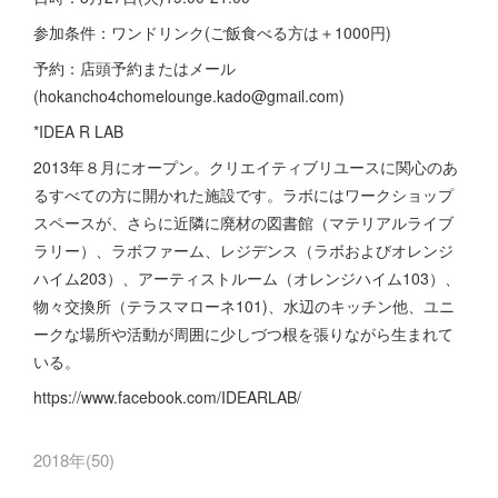
参加条件：ワンドリンク(ご飯食べる方は＋1000円)
予約：店頭予約またはメール
(hokancho4chomelounge.kado@gmail.com)
*IDEA R LAB
2013年８月にオープン。クリエイティブリユースに関心のあ
るすべての方に開かれた施設です。ラボにはワークショップ
スペースが、さらに近隣に廃材の図書館（マテリアルライブ
ラリー）、ラボファーム、レジデンス（ラボおよびオレンジ
ハイム203）、アーティストルーム（オレンジハイム103）、
物々交換所（テラスマローネ101)、水辺のキッチン他、ユニ
ークな場所や活動が周囲に少しづつ根を張りながら生まれて
いる。
https://www.facebook.com/IDEARLAB/
2018年
(
50
)