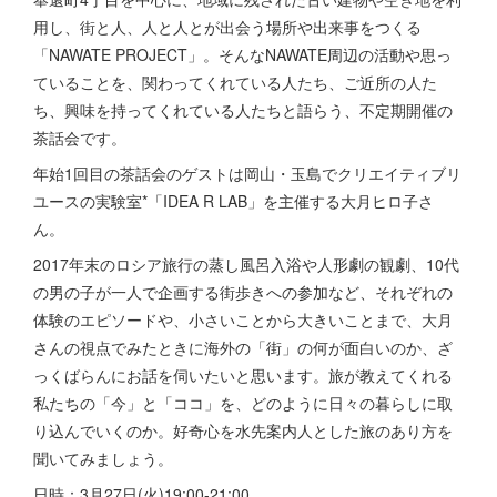
用し、街と人、人と人とが出会う場所や出来事をつくる
「NAWATE PROJECT」。そんなNAWATE周辺の活動や思っ
ていることを、関わってくれている人たち、ご近所の人た
ち、興味を持ってくれている人たちと語らう、不定期開催の
茶話会です。
年始1回目の茶話会のゲストは岡山・玉島でクリエイティブリ
ユースの実験室*「IDEA R LAB」を主催する大月ヒロ子さ
ん。
2017年末のロシア旅行の蒸し風呂入浴や人形劇の観劇、10代
の男の子が一人で企画する街歩きへの参加など、それぞれの
体験のエピソードや、小さいことから大きいことまで、大月
さんの視点でみたときに海外の「街」の何が面白いのか、ざ
っくばらんにお話を伺いたいと思います。旅が教えてくれる
私たちの「今」と「ココ」を、どのように日々の暮らしに取
り込んでいくのか。好奇心を水先案内人とした旅のあり方を
聞いてみましょう。
日時：3月27日(火)19:00-21:00