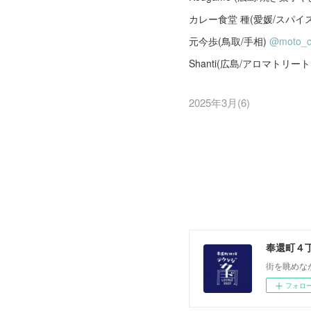
カレー食堂 種(愛媛/スパイ
元今歩(鳥取/手相)
@moto_
Shanti(広島/アロマトリー
2025年3月
(
6
)
奉還町４
街を眺めな
フォロ