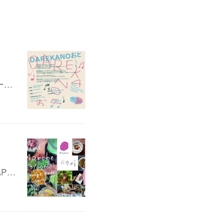
ー…
AP…