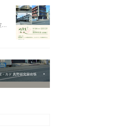
室…
「探求室・カド 真野研究室出張