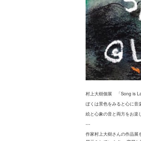
村上大樹個展 「Song is La
ぼくは景色をみると心に音楽が
絵と心象の音と両方をお楽
---
作家村上大樹さんの作品展