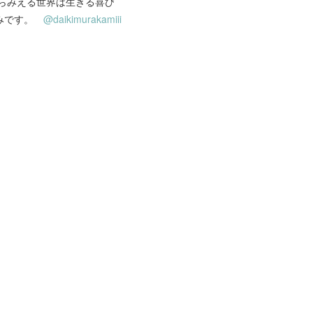
らみえる世界は生きる喜び
しみです。
@daikimurakamiii