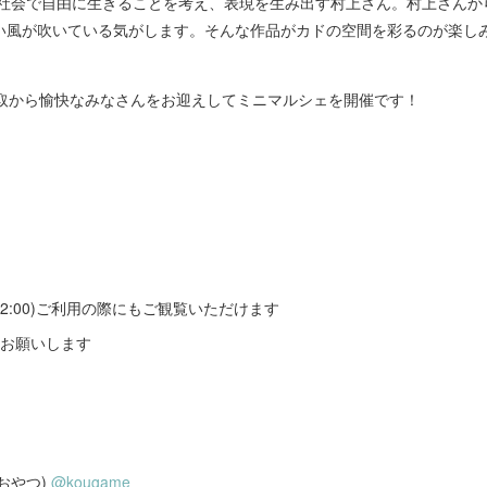
な社会で自由に生きることを考え、表現を生み出す村上さん。村上さんか
い風が吹いている気がします。そんな作品がカドの空間を彩るのが楽
鳥取から愉快なみなさんをお迎えしてミニマルシェを開催です！
8:00-12:00)ご利用の際にもご観覧いただけます
力お願いします
やおやつ)
@kougame__