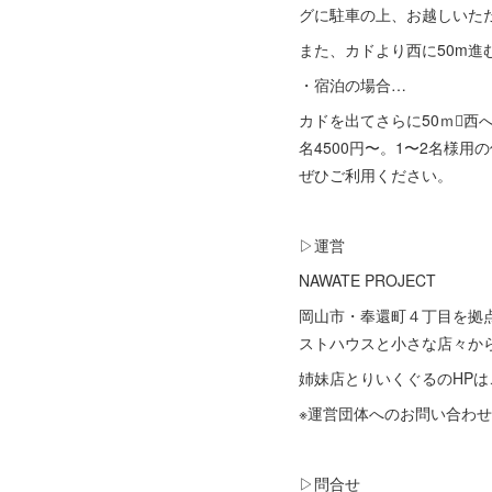
グに駐車の上、お越しいた
また、カドより西に50m進むと、
・宿泊の場合…
カドを出てさらに50ｍ西へ行
名4500円〜。1〜2名様
ぜひご利用ください。
▷運営
NAWATE PROJECT
岡山市・奉還町４丁目を拠点に、
ストハウスと小さな店々か
姉妹店とりいくぐるのHP
※運営団体へのお問い合わせは33
▷問合せ