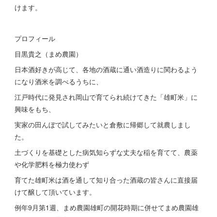
けます。
プロフィール
目黒貴之（まめ農園）
日本酒好きが高じて、各地の酒蔵に通い酒造りに関わるよう
になり酒米を調べるうちに、
江戸時代に発見され岡山で育てられ続けてきた「雄町米」に
興味をもち、
実家の田んぼで試してみたいと倉敷に帰郷して就農しまし
た。
土づくりを基礎とした病気知らずな丈夫な稲を育てて、農薬
や化学肥料を極力使わず
育てた雄町米は酒を通して知り合った酒蔵の皆さんに直接届
けて醸して頂いています。
例年9月第1週、まめ農園雄町の開花時期に併せてまめ農園雄