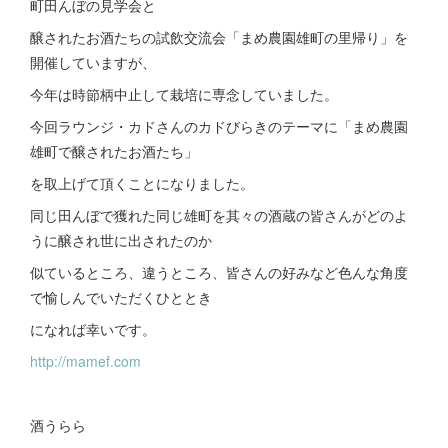
町田んぼの見学会と
醸されたお酒たちの試飲交流会「まめ農園雄町の里帰り」を
開催していますが、
今年は時節柄中止して栽培に専念していました。
今回ラウンジ・カドさんのカドびらきのテーマに「まめ農園
雄町で醸されたお酒たち」
を取上げて頂くことになりました。
同じ田んぼで獲れた同じ雄町を其々の酒蔵の皆さんがどのよ
うに醸され世に出されたのか
似ているところ、違うところ、皆さんの好みなど色んな角度
で愉しんでいただくひととき
になれば幸いです。
http://mamef.com
酒うらら