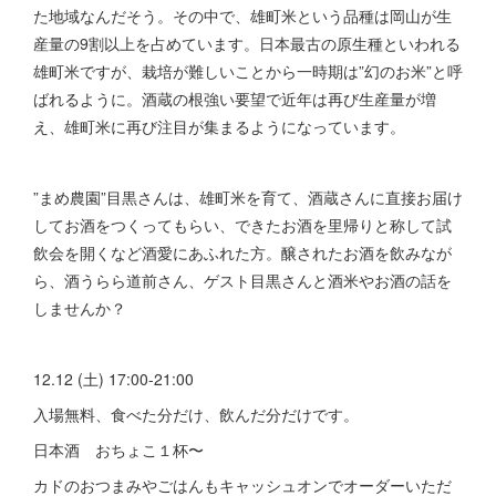
た地域なんだそう。その中で、雄町米という品種は岡山が生
産量の9割以上を占めています。日本最古の原生種といわれる
雄町米ですが、栽培が難しいことから一時期は”幻のお米”と呼
ばれるように。酒蔵の根強い要望で近年は再び生産量が増
え、雄町米に再び注目が集まるようになっています。
”まめ農園”目黒さんは、雄町米を育て、酒蔵さんに直接お届け
してお酒をつくってもらい、できたお酒を里帰りと称して試
飲会を開くなど酒愛にあふれた方。醸されたお酒を飲みなが
ら、酒うらら道前さん、ゲスト目黒さんと酒米やお酒の話を
しませんか？
12.12 (土) 17:00-21:00
入場無料、食べた分だけ、飲んだ分だけです。
日本酒 おちょこ１杯〜
カドのおつまみやごはんもキャッシュオンでオーダーいただ