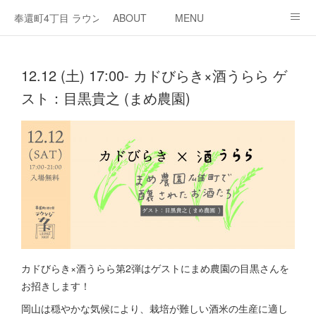
奉還町4丁目 ラウンジ・カド
ABOUT
MENU
OPEN / NEWS
OUR PROJECT
RENT SPACE
12.12 (土) 17:00- カドびらき×酒うらら ゲ
スト：目黒貴之 (まめ農園)
カドびらき×酒うらら第2弾はゲストにまめ農園の目黒さんを
お招きします！
岡山は穏やかな気候により、栽培が難しい酒米の生産に適し