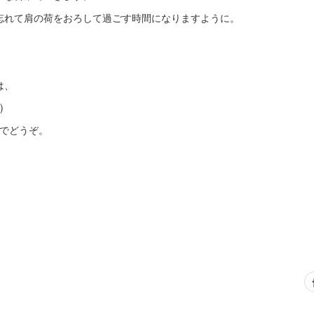
忘れて肩の荷をおろして過ごす時間になりますように。
は、
)
omまでどうぞ。