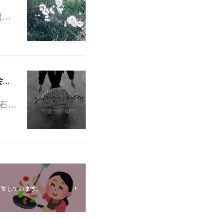
(…
映像作品 gong batu 上映会＋トークイベント 【オンライン・会場同時上映】
石…
募集しています。