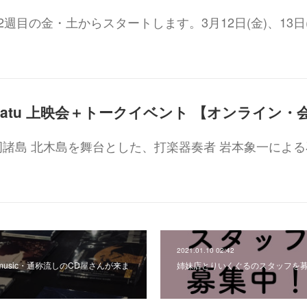
週目の金・土からスタートします。3月12日(金)、13日
諸島 北木島を舞台とした、打楽器奏者 岩本象一による
2021.01.10 02:42
 music・通称流しのCD屋さんが来ま
姉妹店とりいくぐるのスタッフを