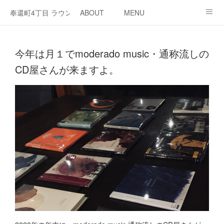
奉還町4丁目 ラウンジ・カド
ABOUT
MENU
OPEN / NEWS
OUR PROJECT
RENT SPACE
今年は月１でmoderado music・通称流しの
CD屋さんが来ますよ。