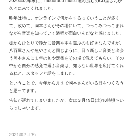
2020年の年末に、moderado music 通称流しのCD屋さんが
久々に来てくれました。
昨年は特に、オンラインで何かをするっていうことが多く
て、改めて、岡本さんがその場にいて、つっこみつっこまれ
ながら音楽を知っていく過程が面白いんだなと感じました。
棚からひとりで静かに音楽や本を選ぶのも好きなんですが、
八百屋さんや魚やさんと同じように、日々新しい音楽と出会
う岡本さんに１年の旬や定番をその場で教えてもらい、その
中から自分の感覚で選ぶ音楽は、知らない世界を広げてくれ
るねと、スタッフと話をしました。
ということで、今年から月１で岡本さんがいる日をつくろう
と思ってます。
告知が遅れてしまいましたが、次は３月19日(土)18時頃〜い
らっしゃいます。
2021年2月
(
5
)