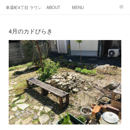
奉還町4丁目 ラウンジ・カド
ABOUT
MENU
OPEN / NEWS
OUR PROJECT
RENT SPACE
4月のカドびらき