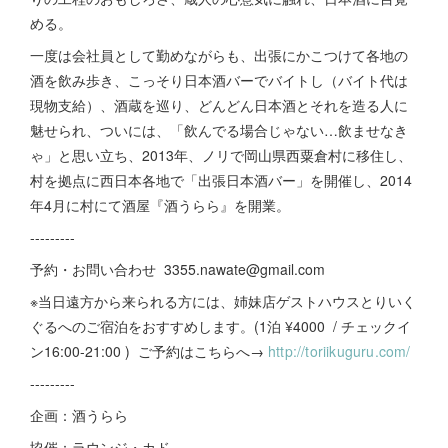
める。
一度は会社員として勤めながらも、出張にかこつけて各地の
酒を飲み歩き、こっそり日本酒バーでバイトし（バイト代は
現物支給）、酒蔵を巡り、どんどん日本酒とそれを造る人に
魅せられ、ついには、「飲んでる場合じゃない…飲ませなき
ゃ」と思い立ち、2013年、ノリで岡山県西粟倉村に移住し、
村を拠点に西日本各地で「出張日本酒バー」を開催し、2014
年4月に村にて酒屋『酒うらら』を開業。
---------
予約・お問い合わせ 3355.nawate@gmail.com
※当日遠方から来られる方には、姉妹店ゲストハウスとりいく
ぐるへのご宿泊をおすすめします。(1泊 ¥4000 / チェックイ
ン16:00-21:00 ) ご予約はこちらへ→
http://toriikuguru.com/
---------
企画：酒うらら
協催：ラウンジ・カド