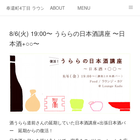
奉還町4丁目 ラウンジ・カド
ABOUT
MENU
OPEN / NEWS
OUR PROJECT
RENT SPACE
8/6(火) 19:00〜 うららの日本酒講座 〜日
本酒+○○〜
酒うらら道前さんの延期していた日本酒講座+出張日本酒バ
ー 延期からの復活！