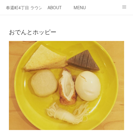
奉還町4丁目 ラウンジ・カド
ABOUT
MENU
OPEN / NEWS
OUR PROJECT
RENT SPACE
おでんとホッピー