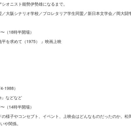
アシオニスト能勢伊勢雄になるまで。
盟／大阪シナリオ学校／プロレタリア学生同盟／新日本文学会／岡大闘
9時〜（18時半開場）
平を求めて（1975） 』映画上映
）
-1988）
ine』などなど
5時〜（14時半開場）
ドの様子やコンセプト、イベント、上映会はどんなものだったのか。松
出会いや関係。