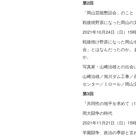
第2回
「岡山芸能懇話会」のこと
戦後焼野原になった岡山の
2021年10月24日（日）1
戦後焼け野原になった岡山
会」とはなんだったのか。
か。
写真家・山﨑治雄との出会
山﨑治雄／旭川ダム工事／
センター／ミロール／岡山
第3回
『共同性の地平を求めて（19
岡大闘争の時代
2021年11月21日（日）1
学園闘争、政治の季節と言