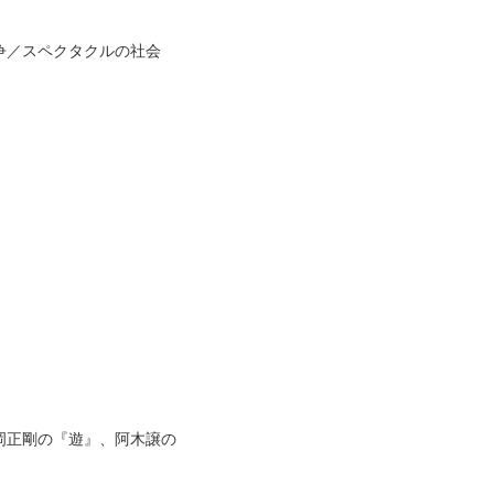
争／スペクタクルの社会
岡正剛の『遊』、阿木譲の