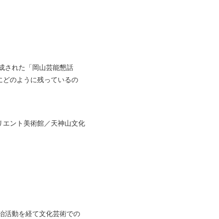
結成された「岡山芸能懇話
にどのように残っているの
リエント美術館／天神山文化
政治活動を経て文化芸術での