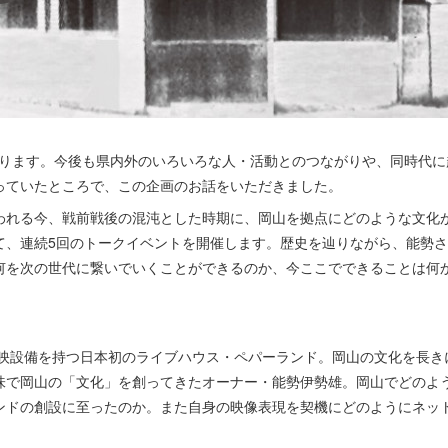
となります。今後も県内外のいろいろな人・活動とのつながりや、同時代
っていたところで、この企画のお話をいただきました。
われる今、戦前戦後の混沌とした時期に、岡山を拠点にどのような文化
て、連続5回のトークイベントを開催します。歴史を辿りながら、能勢
何を次の世代に繋いでいくことができるのか、今ここでできることは何
た上映設備を持つ日本初のライブハウス・ペパーランド。岡山の文化を長
味で岡山の「文化」を創ってきたオーナー・能勢伊勢雄。岡山でどのよ
ンドの創設に至ったのか。また自身の映像表現を契機にどのようにネッ