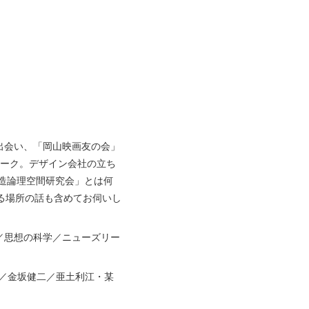
出会い、「岡山映画友の会」
ワーク。デザイン会社の立ち
創造論理空間研究会」とは何
る場所の話も含めてお伺いし
／思想の科学／ニューズリー
三從／金坂健二／亜土利江・某