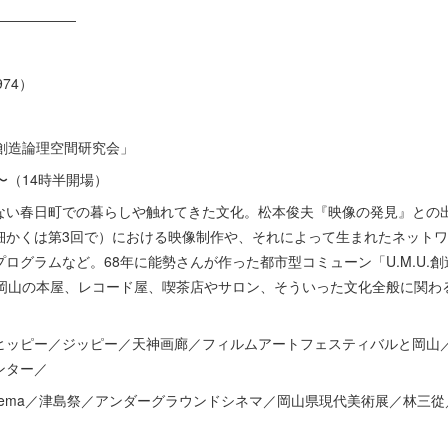
――――――
74）
.創造論理空間研究会」
時〜（14時半開場）
ない春日町での暮らしや触れてきた文化。松本俊夫『映像の発見』との
細かくは第3回で）における映像制作や、それによって生まれたネット
ログラムなど。68年に能勢さんが作った都市型コミューン「U.M.U.
の岡山の本屋、レコード屋、喫茶店やサロン、そういった文化全般に関わ
ヒッピー／ジッピー／天神画廊／フィルムアートフェスティバルと岡山
ンター／
 Cinema／津島祭／アンダーグラウンドシネマ／岡山県現代美術展／林