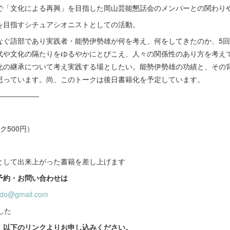
で「文化による再興」を目指した岡山芸能懇話会のメンバーとの関わり
を目指すシチュアシオニストとしての活動。
なぐ語部であり実践者・能勢伊勢雄が何を考え、何をしてきたのか、5
代や文化の隔たりをゆるやかにとびこえ、人々の関係性のあり方を考え
化の継承について考え実践する場としたい。能勢伊勢雄の功績と、その
思っています。尚、このトークは後日書籍化を予定しています。
――――――
ク500円）
として出来上がった書籍を差し上げます
予約・お問い合わせは
ado@gmail.com
した
、以下のリンクよりお申し込みください。