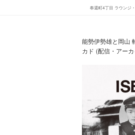
奉還町4丁目 ラウンジ
能勢伊勢雄と岡山 軸
カド (配信・アー