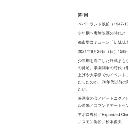
――――――――――――
第1回
ペパーランド以前（1947-19
少年期〜実験映画の時代と
都市型コミューン「U.M.U
2021年9月26日（日）15
少年期を過ごした終戦まも
の発足。学園闘争の時代（
上げや大学祭でのイベントプ
だったのか。70年代以前
たい。
映画友の会／ビートニク／
ル運動／コマンドアートセ
アポロ専科／Expanded
／スモン訴訟／松本俊夫