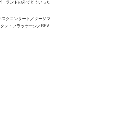
パーランドの外でどういった
ネスクコンサート／タージマ
スタン・ブラッケージ／REV