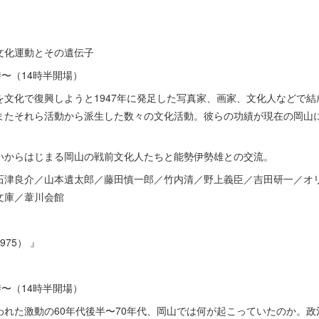
文化運動とその遺伝子
5時〜（14時半開場）
を文化で復興しようと1947年に発足した写真家、画家、文化人などで
またそれら活動から派生した数々の文化活動。彼らの功績が現在の岡山
いからはじまる岡山の戦前文化人たちと能勢伊勢雄との交流。
石津良介／山本遺太郎／藤田慎一郎／竹内清／野上義臣／吉田研一／オ
文庫／葦川会館
75） 』
5時〜（14時半開場）
われた激動の60年代後半〜70年代、岡山では何が起こっていたのか。