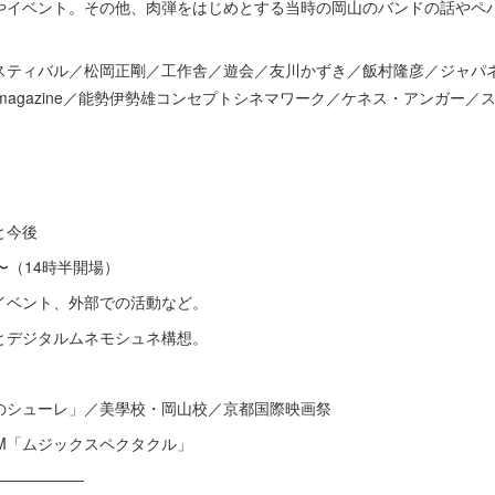
やイベント。その他、肉弾をはじめとする当時の岡山のバンドの話やペ
スティバル／松岡正剛／工作舎／遊会／友川かずき／飯村隆彦／ジャパ
 magazine／能勢伊勢雄コンセプトシネマワーク／ケネス・アンガー／
と今後
時〜（14時半開場）
イベント、外部での活動など。
とデジタルムネモシュネ構想。
のシューレ」／美學校・岡山校／京都国際映画祭
／FM「ムジックスペクタクル」
――――――