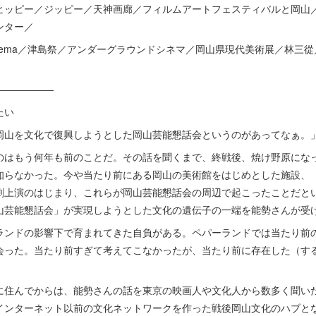
ヒッピー／ジッピー／天神画廊／フィルムアートフェスティバルと岡山
ンター／
 Cinema／津島祭／アンダーグラウンドシネマ／岡山県現代美術展／林
――――――
たい
岡山を文化で復興しようとした岡山芸能懇話会というのがあってなぁ。
のはもう何年も前のことだ。その話を聞くまで、終戦後、焼け野原にな
知らなかった。今や当たり前にある岡山の美術館をはじめとした施設、
劇上演のはじまり、これらが岡山芸能懇話会の周辺で起こったことだと
山芸能懇話会」が実現しようとした文化の遺伝子の一端を能勢さんが受
ランドの影響下で育まれてきた自負がある。ペパーランドでは当たり前
会った。当たり前すぎて考えてこなかったが、当たり前に存在した（す
に住んでからは、能勢さんの話を東京の映画人や文化人から数多く聞い
インターネット以前の文化ネットワークを作った戦後岡山文化のハブと