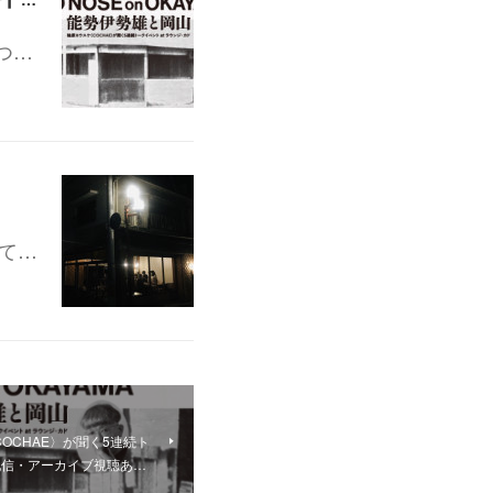
つ…
て…
OCHAE〉が聞く5連続ト
(配信・アーカイブ視聴あ…