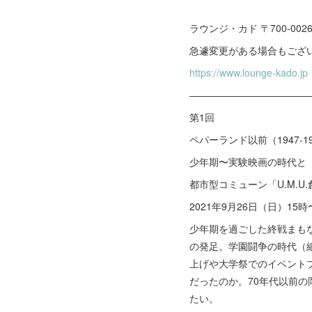
ラウンジ・カド 〒700-002
急遽変更がある場合もござい
https://www.lounge-kado.jp
――――――――――――
第1回
ペパーランド以前（1947-19
少年期〜実験映画の時代と
都市型コミューン「U.M.U
2021年9月26日（日）15
少年期を過ごした終戦まも
の発足。学園闘争の時代（
上げや大学祭でのイベントプ
だったのか。70年代以前
たい。