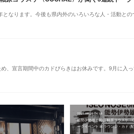
5周年となります。今後も県内外のいろいろな人・活動との
ため、宣言期間中のカドびらきはお休みです。9月に入っ
2021.08.26 04:19
能勢伊勢雄と岡山 軸原ヨウスケ〈C
ークイベント at ラウンジ・カド 