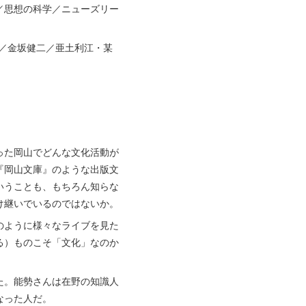
／思想の科学／ニューズリー
三從／金坂健二／亜土利江・某
」
った岡山でどんな文化活動が
『岡山文庫』のような出版文
いうことも、もちろん知らな
け継いでいるのではないか。
のように様々なライブを見た
る）ものこそ「文化」なのか
た。能勢さんは在野の知識人
なった人だ。