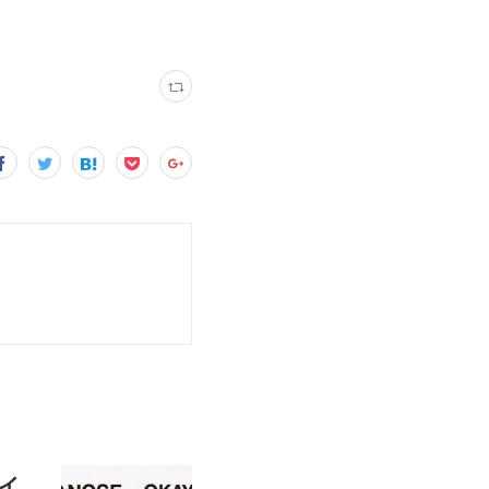
能勢伊勢雄と岡山 軸原ヨウスケ〈COCHAE〉が聞く5連続トークイベント at ラウンジ・カド (配信・アーカイブ視聴あり)