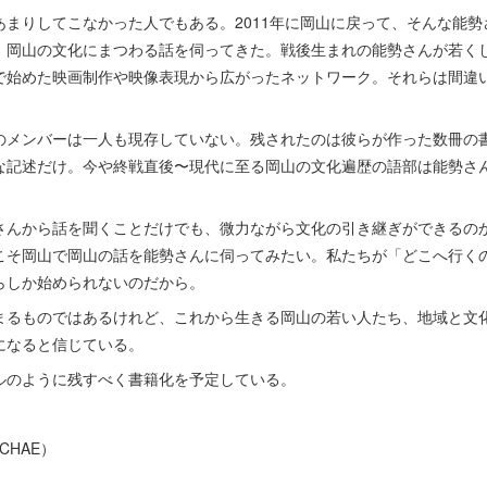
あまりしてこなかった人でもある。2011年に岡山に戻って、そんな能
、岡山の文化にまつわる話を伺ってきた。戦後生まれの能勢さんが若く
で始めた映画制作や映像表現から広がったネットワーク。それらは間違
のメンバーは一人も現存していない。残されたのは彼らが作った数冊の
な記述だけ。今や終戦直後〜現代に至る岡山の文化遍歴の語部は能勢さ
さんから話を聞くことだけでも、微力ながら文化の引き継ぎができるの
こそ岡山で岡山の話を能勢さんに伺ってみたい。私たちが「どこへ行く
らしか始められないのだから。
まるものではあるけれど、これから生きる岡山の若い人たち、地域と文
になると信じている。
ルのように残すべく書籍化を予定している。
CHAE）