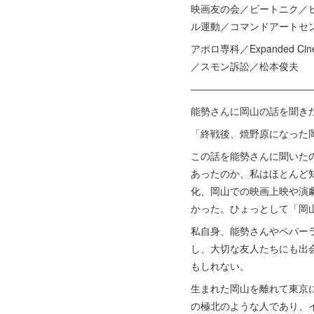
映画友の会／ビートニク／
ル運動／コマンドアートセ
アポロ専科／Expanded
／スモン訴訟／松本俊夫
――――――――――――
能勢さんに岡山の話を聞き
「終戦後、焼野原になった
この話を能勢さんに聞いた
あったのか、私はほとんど
化、岡山での映画上映や演
かった。ひょっとして「岡
私自身、能勢さんやペパー
し、大切な友人たちにも出
もしれない。
生まれた岡山を離れて東京
の極北のような人であり、