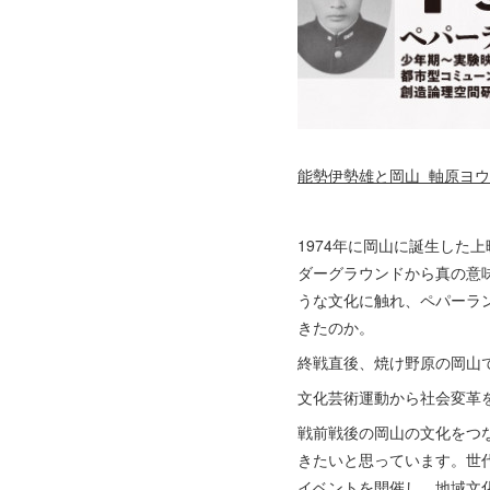
能勢伊勢雄と岡山 軸原ヨウ
1974年に岡山に誕生し
ダーグラウンドから真の意
うな文化に触れ、ペパーラ
きたのか。
終戦直後、焼け野原の岡山
文化芸術運動から社会変革
戦前戦後の岡山の文化をつ
きたいと思っています。世
イベントを開催し、地域文