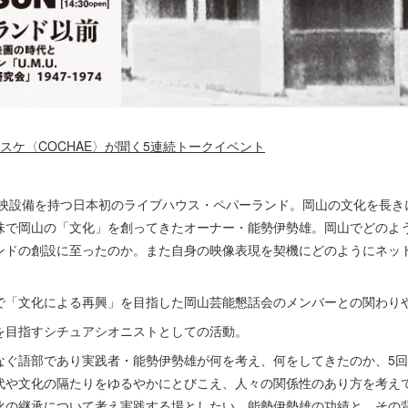
スケ〈COCHAE〉が聞く5連続トークイベント
た上映設備を持つ日本初のライブハウス・ペパーランド。岡山の文化を長
味で岡山の「文化」を創ってきたオーナー・能勢伊勢雄。岡山でどのよ
ンドの創設に至ったのか。また自身の映像表現を契機にどのようにネッ
で「文化による再興」を目指した岡山芸能懇話会のメンバーとの関わり
を目指すシチュアシオニストとしての活動。
なぐ語部であり実践者・能勢伊勢雄が何を考え、何をしてきたのか、5
代や文化の隔たりをゆるやかにとびこえ、人々の関係性のあり方を考え
化の継承について考え実践する場としたい。能勢伊勢雄の功績と、その