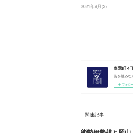
2021年9月
(
3
)
奉還町４
街を眺めな
フォロ
関連記事