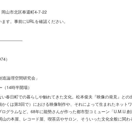
6 岡山市北区奉還町4-7-22
ます。事前にURLを確認ください。
――――――
74）
.創造論理空間研究会」
時〜（14時半開場）
ない春日町での暮らしや触れてきた文化。松本俊夫『映像の発見』との
細かくは第3回で）における映像制作や、それによって生まれたネット
ログラムなど。68年に能勢さんが作った都市型コミューン「U.M.U.
の岡山の本屋、レコード屋、喫茶店やサロン、そういった文化全般に関わ