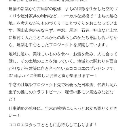
建物の新築から古民家の改修、まちの特徴を生かした空間づ
くりや屋外家具の制作など、ローカルな規模で「まちの居心
地」を考えながらものづくり・ことづくりをおこなっていま
す。岡山市内のみならず、牛窓、尾道、石巻、神山など土地
に根付く人たちとこれからの暮らしのかたちを話し合いなが
ら、建築を中心としたプロジェクトを展開しています。
地域に通い、美味しいものを食べ、お酒を飲み、人に会って
話し、その土地のことを知っていく。地域との関わりを面白
がりながら建築に向き合っているココロエのプレゼンツで、
27日はカドに美味しいお酒と食が集まりますー！
牛窓の牡蠣やプロジェクト先で出会った日本酒、代表片岡八
重子の推しのクラフトビール、秘伝の豚モツ煮込みなどな
ど！
仕事納めの乾杯に、年末の挨拶にふらっとお立ち寄りくださ
いー！
ココロエスタッフとともにお待ちしております！