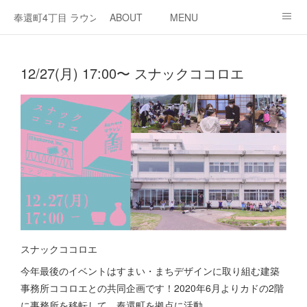
奉還町4丁目 ラウンジ・カド
ABOUT
MENU
OPEN / NEWS
OUR PROJECT
RENT SPACE
12/27(月) 17:00〜 スナックココロエ
スナックココロエ
今年最後のイベントはすまい・まちデザインに取り組む建築
事務所ココロエとの共同企画です！2020年6月よりカドの2階
に事務所を移転して、奉還町を拠点に活動。