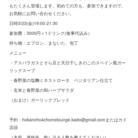
もたくさん登場します。初めての方も、参加できますので、
お気軽にお問い合わせください。
日時3/23(金)19:00-21:30
参加費：3000円＋1ドリンク(食事代込み）
持ち物：エプロン、まないた、包丁
メニュー
・アスパラガスとそら豆と天日干しきのこのスペイン風ガー
リックスープ
・春野菜の塩麴ミネストローネ ベジタリアン仕立て
・玄米と春野菜の和ハーブサラダ
（おまけ）ガーリックブレッド
予約：hokancho4chomelounge.kado@gmail.comまたはカド
店頭
（名前、連絡先、申し込み人数を教えてください）