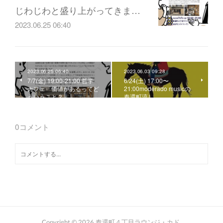
じわじわと盛り上がってきま…
2023.06.25 06:40
2023.06.25 06:40
2023.06.03 09:28
7/7(金) 19:00-21:00 哲学
6/24(土) 17:00〜
カフェ「価値があるってど
21:00moderado musicの
ういうこと？」
奉還町流し
0
コメント
Copyright ©
2026
奉還町４丁目ラウンジ・カド
.