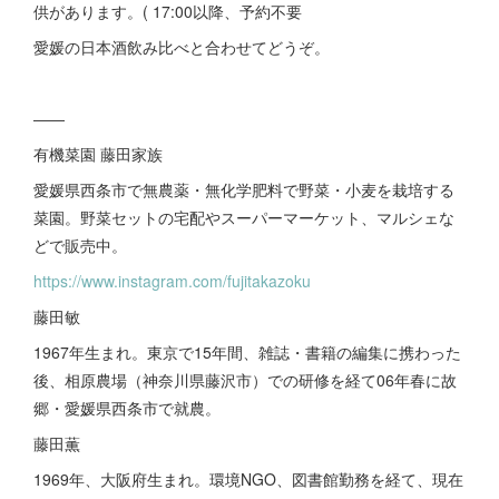
供があります。( 17:00以降、予約不要
愛媛の日本酒飲み比べと合わせてどうぞ。
――
有機菜園 藤田家族
愛媛県西条市で無農薬・無化学肥料で野菜・小麦を栽培する
菜園。野菜セットの宅配やスーパーマーケット、マルシェな
どで販売中。
https://www.instagram.com/fujitakazoku
藤田敏
1967年生まれ。東京で15年間、雑誌・書籍の編集に携わった
後、相原農場（神奈川県藤沢市）での研修を経て06年春に故
郷・愛媛県西条市で就農。
藤田薫
1969年、大阪府生まれ。環境NGO、図書館勤務を経て、現在