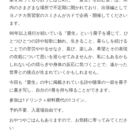
内のさまざまな場所で不定期に開かれており、出張編として
ヨノナカ実習室のスミさんがカドで企画・開催してください
ます。
90年以上発行が続いている『愛生』という冊子を通じて、ひ
とつひとつの詩や短歌に触れ、生きること、暮らしを続ける
ことでの苦労ややるせなさ、喜び、楽しみ、希望とその表現
の在処について思いを巡らせてみませんか。私にもあるかも
しれない心の揺らぎや身体の反応に気づくことで、遠かった
世界との接点が生まれていくかもしれません。
今回も『愛生』の中に掲載されている詩や随筆の一節を冊子
に書き写し、自分の1冊を持ち帰ることができます。
参加は1ドリンク＋材料費代の1コイン。
予約不要、入退場自由です。
おやつやごはんもありますので、お気軽に寄ってみてくださ
い