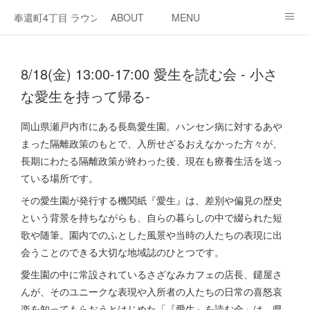
奉還町4丁目 ラウンジ・カド
ABOUT
MENU
OPEN / NEWS
OUR PROJECT
RENT SPACE
8/18(金) 13:00-17:00 愛生を読む会 - 小さ
な愛生を持って帰る-
岡山県瀬戸内市にある長島愛生園。ハンセン病に対するあや
まった隔離政策のもとで、入所せざるおえなかった方々が、
長期にわたる隔離政策が終わった後、現在も療養生活を送っ
ている場所です。
その愛生園が発行する機関紙『愛生』は、差別や偏見の歴史
という背景を持ちながらも、自らの暮らしの中で綴られた短
歌や随筆。園内でのふとした風景や当時の人たちの表現に出
会うことのできる大切な地域誌のひとつです。
愛生園の中に常設されているさざなみカフェの店長、鑓屋さ
んが、そのユニークな表現や入所者の人たちの日常の喜怒哀
楽を知ってもらおうとはじめた「『愛生』を読む会」は、県