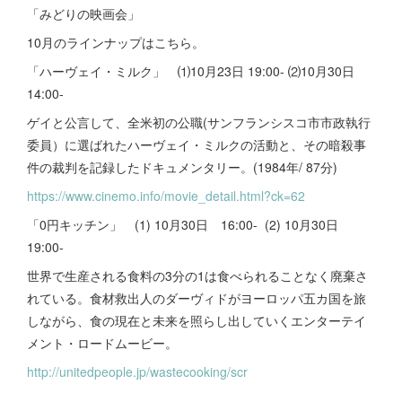
「みどりの映画会」
10月のラインナップはこちら。
「ハーヴェイ・ミルク」 ⑴10月23日 19:00- ⑵10月30日
14:00-
ゲイと公言して、全米初の公職(サンフランシスコ市市政執行
委員）に選ばれたハーヴェイ・ミルクの活動と、その暗殺事
件の裁判を記録したドキュメンタリー。(1984年/ 87分)
https://www.cinemo.info/movie_detail.html?ck=62
「0円キッチン」 (1) 10月30日 16:00- (2) 10月30日
19:00-
世界で生産される食料の3分の1は食べられることなく廃棄さ
れている。食材救出人のダーヴィドがヨーロッパ五カ国を旅
しながら、食の現在と未来を照らし出していくエンターテイ
メント・ロードムービー。
http://unitedpeople.jp/wastecooking/scr