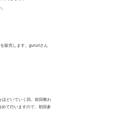
い。
販売します。gururiさん
とをほどいていく回。前回教わ
含めて行いますので、初回参