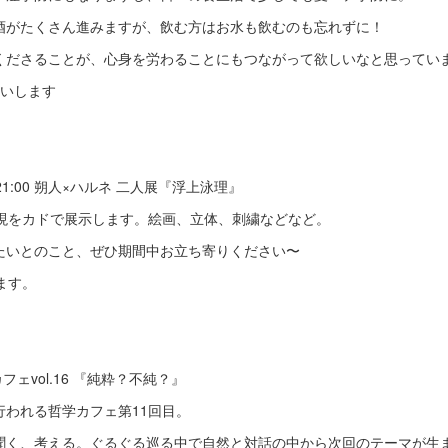
酒がたくさん進みますが、飲む方はお水も飲むのも忘れずに！
くださることが、心身を労わることにもつながって欲しいなと思ってい
願いします
:00-21:00 朔人×ハルネ 二人展『浮上泳理』
表現をカドで展示します。絵画、立体、刺繍などなど。
たいとのこと、ぜひ期間中お立ち寄りください〜
ます。
 哲学カフェvol.16 『純粋？不純？』
行われる哲学カフェ第11回目。
聞く、考える。ぐるぐる巡る中で自然と対話の中から次回のテーマが生