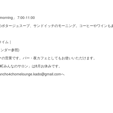
ing」 7:00-11:00
のポタージュスープ、サンドイッチのモーニング。コーヒーやワインも
タイム｜
カレンダー参照)
クの営業です。バー・夜カフェとしてもお使いいただけます。
還町みんなのサロン」は8月お休みです。
4chomelounge.kado@gmail.comへ