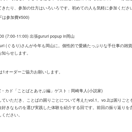
てきたり、参加の仕方はいろいろです。初めての人も気軽に参加くださ
下は参加費¥500)
:00 (7:00-11:00) 出張gururi popup in岡山
uri (ぐるり)さんが今年も岡山に。個性的で愛嬌たっぷりな手仕事の雑貨を
お知らせします。
業時間)は1オーダーご協力お願いします。
:00 探求室・カド「ことばとあそぶ編」ゲスト：岡崎隼人(小説家)
ていただき、ことばの困りごとについて考えたvol.1。vo.2は困りご
自好きなものを選び実践した体験を紹介する回です。前回の振り返りを
しください。