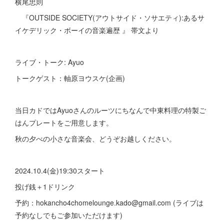
横尾忠則
『OUTSIDE SOCIETY(アウトサイド・ソサエティ):あるサ
イケデリック・ボーイの音楽遍歴 』 帯文より
ライブ・トーク: Ayuo
トークゲスト：軸原ヨウスケ(企画)
当日カドではAyuoさんのルーツにちなんで中東料理の特製ご
はんプレートをご用意します。
秋の夕べの小さな音楽会、どうぞお越しください。
2024.10.4(金)19:30スタート
投げ銭＋1ドリンク
予約：hokancho4chomelounge.kado@gmail.com (ライブは
予約なしでもご参加いただけます)