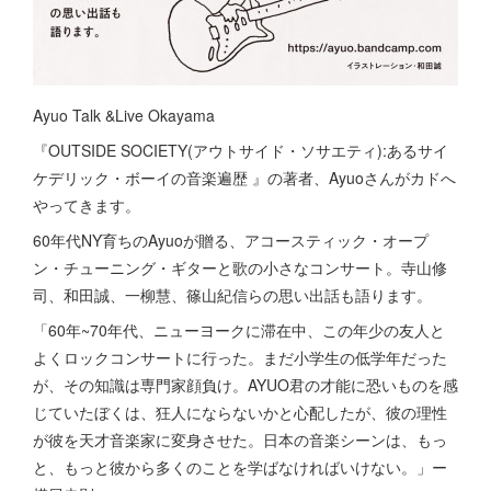
Ayuo Talk &Live Okayama
『OUTSIDE SOCIETY(アウトサイド・ソサエティ):あるサイ
ケデリック・ボーイの音楽遍歴 』の著者、Ayuoさんがカドへ
やってきます。
60年代NY育ちのAyuoが贈る、アコースティック・オープ
ン・チューニング・ギターと歌の小さなコンサート。寺山修
司、和田誠、一柳慧、篠山紀信らの思い出話も語ります。
「60年~70年代、ニューヨークに滞在中、この年少の友人と
よくロックコンサートに行った。まだ小学生の低学年だった
が、その知識は専門家顔負け。AYUO君の才能に恐いものを感
じていたぼくは、狂人にならないかと心配したが、彼の理性
が彼を天才音楽家に変身させた。日本の音楽シーンは、もっ
と、もっと彼から多くのことを学ばなければいけない。」ー