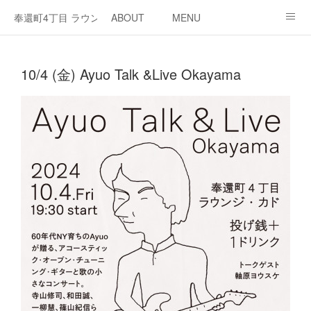
奉還町4丁目 ラウンジ・カド
ABOUT
MENU
OPEN / NEWS
OUR PROJECT
RENT SPACE
10/4 (金) Ayuo Talk &Live Okayama