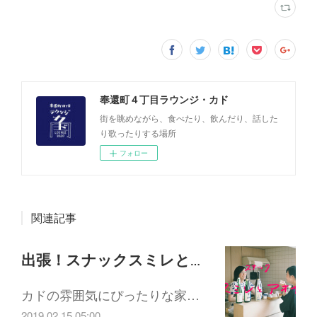
奉還町４丁目ラウンジ・カド
街を眺めながら、食べたり、飲んだり、話した
り歌ったりする場所
フォロー
関連記事
出張！スナックスミレとアオイ 『酒と文具とコーヒー』2/27(水) 20:00-
カドの雰囲気にぴったりな家…
2019.02.15 05:00