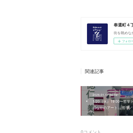
奉還町４
街を眺めな
フォロ
関連記事
2026.01.17 02:02
1/20（火）19:00〜
のなかのアート」 哲学
0
コメント