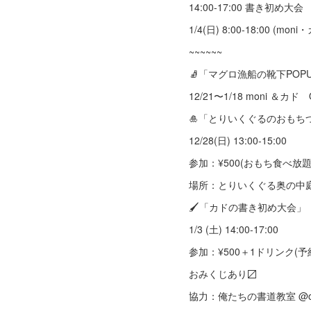
14:00-17:00 書き初め大会
1/4(日) 8:00-18:00 (moni
~~~~~~
🧦「マグロ漁船の靴下POPUP」
12/21〜1/18 moni ＆カド
🎍「とりいくぐるのおもちつき」 
12/28(日) 13:00-15:00
参加：¥500(おもち食べ放題
場所：とりいくぐる奥の中
🖌️「カドの書き初め大会」
1/3 (土) 14:00-17:00
参加：¥500＋1ドリンク(予
おみくじあり〼
協力：俺たちの書道教室 @oretac