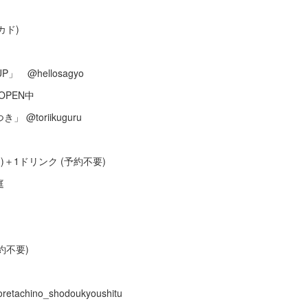
・カド)
 @hellosagyo
 OPEN中
@toriikuguru
)＋1ドリンク (予約不要)
庭
約不要)
hino_shodoukyoushitu