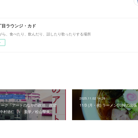
丁目ラウンジ・カド
がら、食べたり、飲んだり、話したり歌ったりする場所
ー
2025.11.02 14:29
哲学トーク「アートのなかの政治、政治
11/3 (月・祝) ラーメンSUN!の
／中村徳仁 × 美学／松山聖央