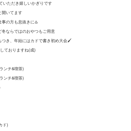
来ていただき嬉しいかぎりです
と開いてます
事の方も息抜きに♨️
ど冬ならではのおやつもご用意
つき、年始にはカドで書き初め大会🖌️
しておりますね(成)
(カドランチ&喫茶)
(カドランチ&喫茶)
)
・カド)