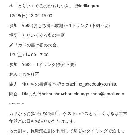
🎍「とりいくぐるのおもちつき」 @toriikuguru
12/28(日) 13:00-15:00
参加：¥500(おもち食べ放題)＋1ドリンク (予約不要)
場所：とりいくぐる奥の中庭
🖌️「カドの書き初め大会」
1/3 (土) 14:00-17:00
参加：¥500＋1ドリンク(予約不要)
おみくじあり〼
協力：俺たちの書道教室 @oretachino_shodoukyoushitu
問合：DMまたはhokancho4chomelounge.kado@gmail.com
~~~~~~
カドから徒歩1分の姉妹店、ゲストハウスとりいくぐるは年末
年始どの日もお泊りいただけます。
地元割や、長期滞在割を利用して帰省のタイミングで泊まっ