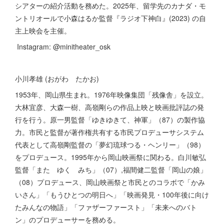
シアターの紹介活動を務めた。2025年、留学先のカナダ・モ
ントリオールで小森はるか監督『ラジオ下神白』(2023) の自
主上映会を主催。
Instagram: @minitheater_osk
小川孝雄 (おがわ たかお)
1953年、岡山県生まれ。1976年映像集団「残像舎」を設立。
大林宜彦、大森一樹、高嶺剛らの作品上映と映画批評誌の発
行を行う。原一男監督「ゆきゆきて、神軍」（87）の製作協
力。市民と監督が著作権共有する市民プロデューサシステム
代表として高嶺剛監督の「夢幻琉球つる・ヘンリー」（98）
をプロデュース。1995年から岡山映画祭に関わる。白川敏弘
監督「また ゆく みち」（07）,福間健二監督「岡山の娘」
（08）プロデュース、岡山映画祭と市民とのコラボで「かみ
いさん」「もうひとつの明日へ」「映画発見・100年後に向け
たみんなの物語」「ファザーファースト」「未来へのバト
ン」のプロデューサーを務める。