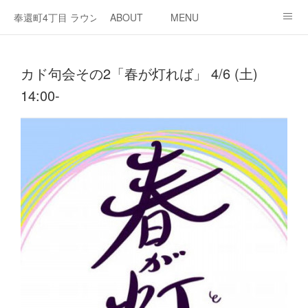
奉還町4丁目 ラウンジ・カド
ABOUT
MENU
OPEN / NEWS
OUR PROJECT
RENT SPACE
カド句会その2「春が灯れば」 4/6 (土)
14:00-