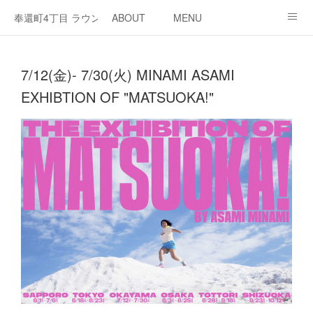
奉還町4丁目 ラウンジ・カド
ABOUT
MENU
OPEN / NEWS
OUR PROJECT
RENT SPACE
7/12(金)- 7/30(火) MINAMI ASAMI
EXHIBTION OF "MATSUOKA!"