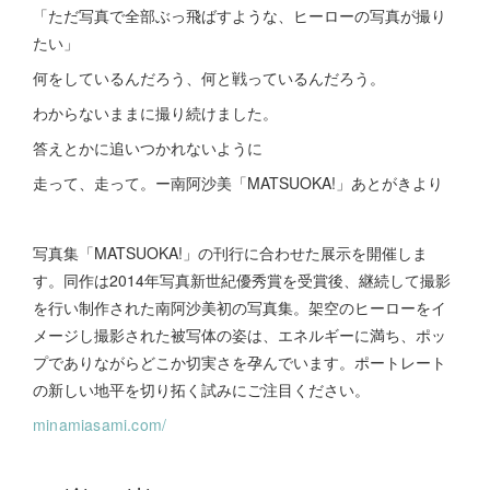
「ただ写真で全部ぶっ飛ばすような、ヒーローの写真が撮り
たい」
何をしているんだろう、何と戦っているんだろう。
わからないままに撮り続けました。
答えとかに追いつかれないように
走って、走って。ー南阿沙美「MATSUOKA!」あとがきより
写真集「MATSUOKA!」の刊行に合わせた展示を開催しま
す。同作は2014年写真新世紀優秀賞を受賞後、継続して撮影
を行い制作された南阿沙美初の写真集。架空のヒーローをイ
メージし撮影された被写体の姿は、エネルギーに満ち、ポッ
プでありながらどこか切実さを孕んでいます。ポートレート
の新しい地平を切り拓く試みにご注目ください。
minamiasami.com/