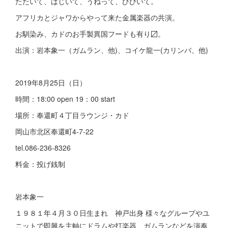
たたいて、はじいて、うねって、ひびいて。
アフリカとジャワからやって来た金属楽器の共演。
お馴染み、カドのお手製異国フードも有り〼。
出演：岩本象一（ガムラン、他)、コイケ龍一(カリンバ、他)
2019年8月25日（日）
時間：18:00 open 19：00 start
場所：奉還町４丁目ラウンジ・カド
岡山市北区奉還町4-7-22
tel.086-236-8326
料金：投げ銭制
岩本象一
１９８１年４月３０日生まれ 神戸出身 様々なグループやユ
ニットで即興を主軸にドラムや打楽器、ガムランなどを演奏