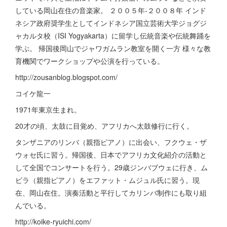
している岡山在住の音楽家。 ２００５年-２００８年 インド
ネシア政府奨学生としてインドネシア国立芸術大学ジョグジ
ャカルタ校（ISI Yogyakarta）に留学し伝統音楽や伝統舞踊を
学ぶ。 帰国後岡山でジャワガムラン教室を開く一方 様々な教
育機関でワークショップや公演を行っている。
http://zousanblog.blogspot.com/
コイケ龍一
1971年東京生まれ。
20才の頃、太鼓に目覚め、アフリカへ太鼓修行に行く。
タンザニアのリンバ（親指ピアノ）に出会い、フクウェ・ザ
ウォセ氏に習う。帰国後、日本でアフリカ文化紹介の活動と
して全国でコンサートを行う。29歳ジンバブウェに行き、ム
ビラ（親指ピアノ）をエファット・ムジュル氏に習う。現
在、岡山在住。演奏活動と平行してカリンバ制作にも取り組
んでいる。
http://koike-ryuichi.com/