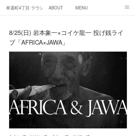
奉還町4丁目 ラウンジ・カド
ABOUT
MENU
OPEN / NEWS
OUR PROJECT
RENT SPACE
8/25(日) 岩本象一×コイケ龍一 投げ銭ライ
ブ「AFRICA×JAWA」