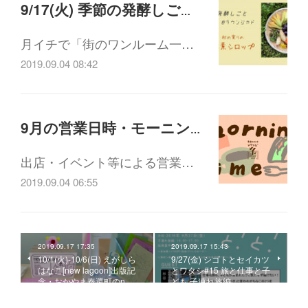
9/17(火) 季節の発酵しごと9月：秋の実りの酵素シロップ
月イチで「街のワンルーム一…
2019.09.04 08:42
9月の営業日時・モーニング開始について
出店・イベント等による営業…
2019.09.04 06:55
2019.09.17 17:35
2019.09.17 15:43
10/1(火)-10/6(日) えがしら
9/27(金) シゴトとセイカツ
はなこ[new lagoon]出版記
とワタシ#15 旅と仕事と子
念・おかやま奉還町のn…
ども 子連れ旅編