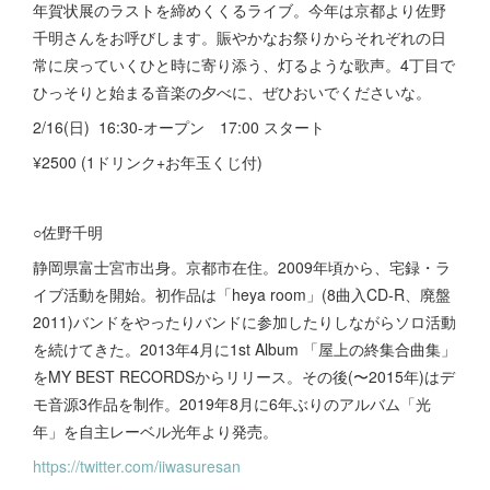
年賀状展のラストを締めくくるライブ。今年は京都より佐野
千明さんをお呼びします。賑やかなお祭りからそれぞれの日
常に戻っていくひと時に寄り添う、灯るような歌声。4丁目で
ひっそりと始まる音楽の夕べに、ぜひおいでくださいな。
2/16(日) 16:30-オープン 17:00 スタート
¥2500 (1ドリンク+お年玉くじ付)
○佐野千明
静岡県富士宮市出身。京都市在住。2009年頃から、宅録・ラ
イブ活動を開始。初作品は「heya room」(8曲入CD-R、廃盤
2011)バンドをやったりバンドに参加したりしながらソロ活動
を続けてきた。2013年4月に1st Album 「屋上の終集合曲集」
をMY BEST RECORDSからリリース。その後(〜2015年)はデ
モ音源3作品を制作。2019年8月に6年ぶりのアルバム「光
年」を自主レーベル光年より発売。
https://twitter.com/iiwasuresan