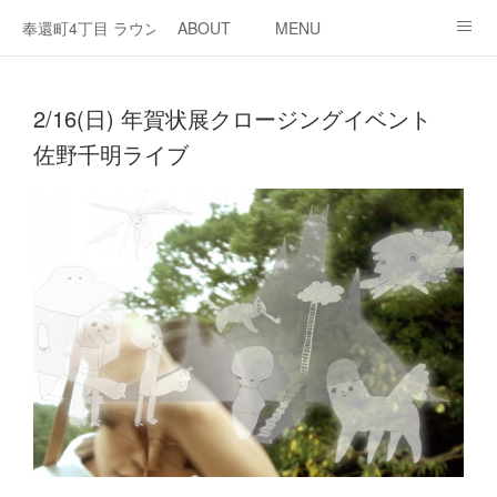
奉還町4丁目 ラウンジ・カド
ABOUT
MENU
OPEN / NEWS
OUR PROJECT
RENT SPACE
2/16(日) 年賀状展クロージングイベント
佐野千明ライブ