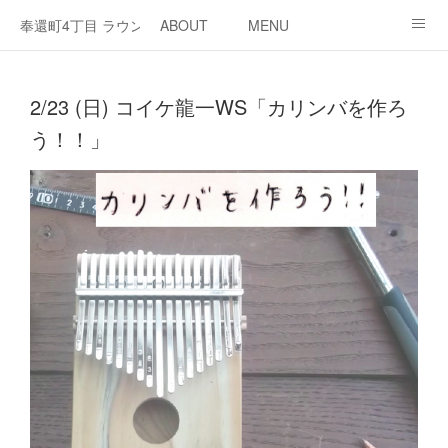
奉還町4丁目 ラウンジ・カド
ABOUT
MENU
OPEN / NEWS
OUR PROJECT
RENT SPACE
2/23 (日) コイケ龍一WS「カリンバを作ろ
う！！」