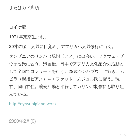
またはカド店頭
コイケ龍一
1971年東京生まれ。
20才の頃、太鼓に目覚め、アフリカへ太鼓修行に行く。
タンザニアのリンバ（親指ピアノ）に出会い、フクウェ・ザ
ウォセ氏に習う。帰国後、日本でアフリカ文化紹介の活動と
して全国でコンサートを行う。29歳ジンバブウェに行き、ム
ビラ（親指ピアノ）をエファット・ムジュル氏に習う。現
在、岡山在住。演奏活動と平行してカリンバ制作にも取り組
んでいる。
http://oyayubipiano.work
2020年2月
(
6
)