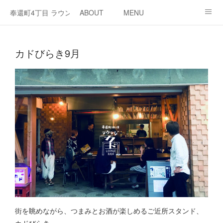
奉還町4丁目 ラウンジ・カド
ABOUT
MENU
OPEN / NEWS
OUR PROJECT
RENT SPACE
カドびらき9月
街を眺めながら、つまみとお酒が楽しめるご近所スタンド、