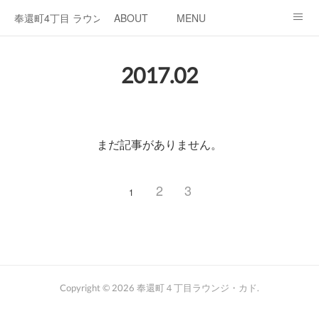
奉還町4丁目 ラウンジ・カド
ABOUT
MENU
OPEN / NEWS
OUR PROJECT
RENT SPACE
2017
.
02
まだ記事がありません。
2
3
1
Copyright ©
2026
奉還町４丁目ラウンジ・カド
.