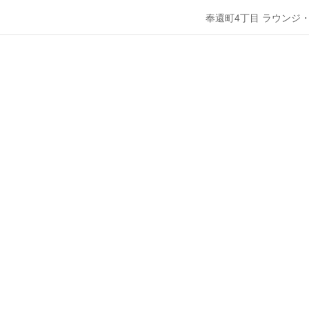
奉還町4丁目 ラウンジ