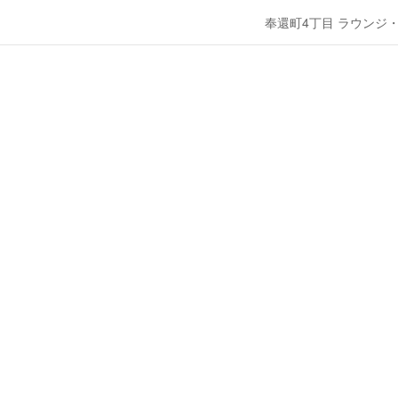
奉還町4丁目 ラウンジ