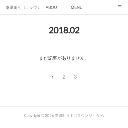
奉還町4丁目 ラウンジ・カド
ABOUT
MENU
OPEN / NEWS
OUR PROJECT
RENT SPACE
2018
.
02
まだ記事がありません。
2
3
1
Copyright ©
2026
奉還町４丁目ラウンジ・カド
.