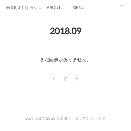
奉還町4丁目 ラウンジ・カド
ABOUT
MENU
OPEN / NEWS
OUR PROJECT
RENT SPACE
2018
.
09
まだ記事がありません。
2
3
1
Copyright ©
2026
奉還町４丁目ラウンジ・カド
.