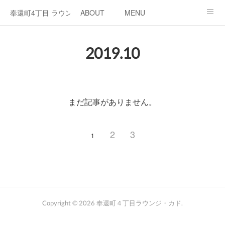
奉還町4丁目 ラウンジ・カド
ABOUT
MENU
OPEN / NEWS
OUR PROJECT
RENT SPACE
2019
.
10
まだ記事がありません。
2
3
1
Copyright ©
2026
奉還町４丁目ラウンジ・カド
.