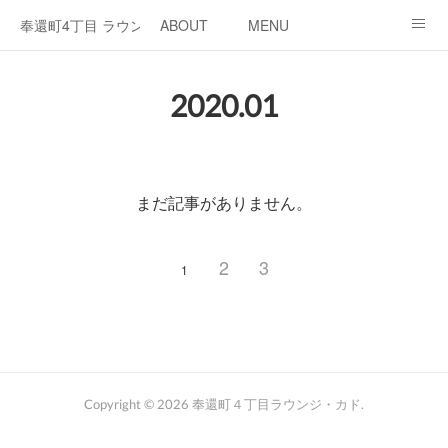
奉還町4丁目 ラウンジ・カド
ABOUT
MENU
OPEN / NEWS
OUR PROJECT
RENT SPACE
2020
.
01
まだ記事がありません。
2
3
1
Copyright ©
2026
奉還町４丁目ラウンジ・カド
.