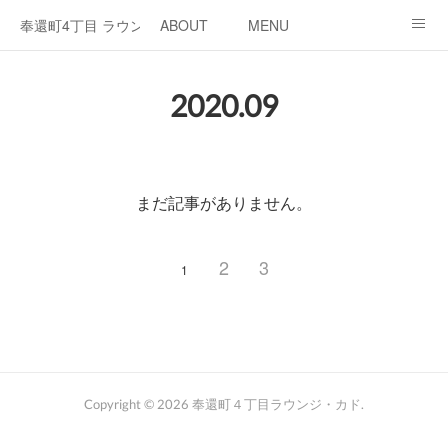
奉還町4丁目 ラウンジ・カド
ABOUT
MENU
OPEN / NEWS
OUR PROJECT
RENT SPACE
2020
.
09
まだ記事がありません。
2
3
1
Copyright ©
2026
奉還町４丁目ラウンジ・カド
.