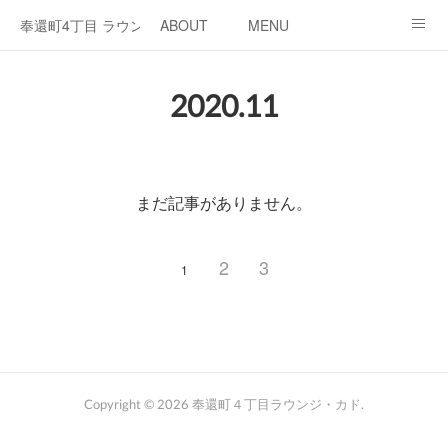
奉還町4丁目 ラウンジ・カド
ABOUT
MENU
OPEN / NEWS
OUR PROJECT
RENT SPACE
2020
.
11
まだ記事がありません。
2
3
1
Copyright ©
2026
奉還町４丁目ラウンジ・カド
.