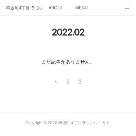
奉還町4丁目 ラウンジ・カド
ABOUT
MENU
OPEN / NEWS
OUR PROJECT
RENT SPACE
2022
.
02
まだ記事がありません。
2
3
1
Copyright ©
2026
奉還町４丁目ラウンジ・カド
.