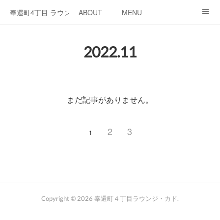
奉還町4丁目 ラウンジ・カド
ABOUT
MENU
OPEN / NEWS
OUR PROJECT
RENT SPACE
2022
.
11
まだ記事がありません。
2
3
1
Copyright ©
2026
奉還町４丁目ラウンジ・カド
.