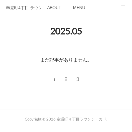
奉還町4丁目 ラウンジ・カド
ABOUT
MENU
OPEN / NEWS
OUR PROJECT
RENT SPACE
2025
.
05
まだ記事がありません。
2
3
1
Copyright ©
2026
奉還町４丁目ラウンジ・カド
.