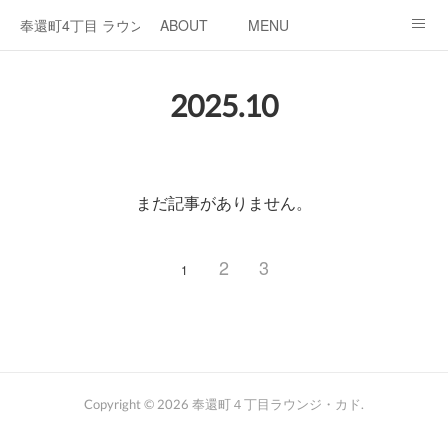
奉還町4丁目 ラウンジ・カド
ABOUT
MENU
OPEN / NEWS
OUR PROJECT
RENT SPACE
2025
.
10
まだ記事がありません。
2
3
1
Copyright ©
2026
奉還町４丁目ラウンジ・カド
.