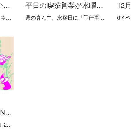
め企…
平日の喫茶営業が水曜…
12
マネ…
週の真ん中、水曜日に「手仕事…
dイベン
0 N…
T 2…