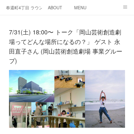
奉還町4丁目 ラウンジ・カド
ABOUT
MENU
OPEN / NEWS
OUR PROJECT
RENT SPACE
7/31(土) 18:00〜 トーク「岡山芸術創造劇
場ってどんな場所になるの？」 ゲスト 永
田直子さん (岡山芸術創造劇場 事業グルー
プ)