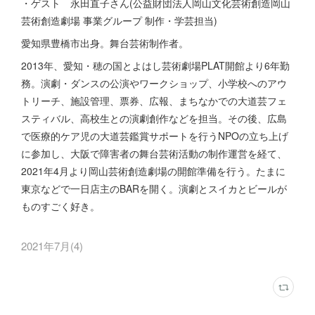
・ゲスト 永田直子さん(公益財団法人岡山文化芸術創造岡山
芸術創造劇場 事業グループ 制作・学芸担当)
愛知県豊橋市出身。舞台芸術制作者。
2013年、愛知・穂の国とよはし芸術劇場PLAT開館より6年勤
務。演劇・ダンスの公演やワークショップ、小学校へのアウ
トリーチ、施設管理、票券、広報、まちなかでの大道芸フェ
スティバル、高校生との演劇創作などを担当。その後、広島
で医療的ケア児の大道芸鑑賞サポートを行うNPOの立ち上げ
に参加し、大阪で障害者の舞台芸術活動の制作運営を経て、
2021年4月より岡山芸術創造劇場の開館準備を行う。たまに
東京などで一日店主のBARを開く。演劇とスイカとビールが
ものすごく好き。
2021年7月
(
4
)