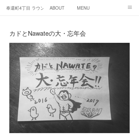
奉還町4丁目 ラウンジ・カド
ABOUT
MENU
OPEN / NEWS
OUR PROJECT
RENT SPACE
カドとNawateの大・忘年会