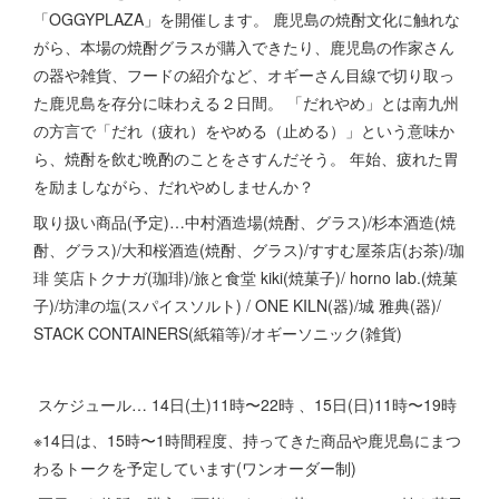
「OGGYPLAZA」を開催します。 鹿児島の焼酎文化に触れな
がら、本場の焼酎グラスが購入できたり、鹿児島の作家さん
の器や雑貨、フードの紹介など、オギーさん目線で切り取っ
た鹿児島を存分に味わえる２日間。 「だれやめ」とは南九州
の方言で「だれ（疲れ）をやめる（止める）」という意味か
ら、焼酎を飲む晩酌のことをさすんだそう。 年始、疲れた胃
を励ましながら、だれやめしませんか？
取り扱い商品(予定)…中村酒造場(焼酎、グラス)/杉本酒造(焼
酎、グラス)/大和桜酒造(焼酎、グラス)/すすむ屋茶店(お茶)/珈
琲 笑店トクナガ(珈琲)/旅と食堂 kiki(焼菓子)/ horno lab.(焼菓
子)/坊津の塩(スパイスソルト) / ONE KILN(器)/城 雅典(器)/
STACK CONTAINERS(紙箱等)/オギーソニック(雑貨)
スケジュール… 14日(土)11時〜22時 、15日(日)11時〜19時
※14日は、15時〜1時間程度、持ってきた商品や鹿児島にまつ
わるトークを予定しています(ワンオーダー制)