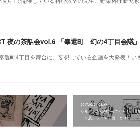
普段月1で開催している料理教室の先生、野菜料理研究家
CLUBが奉還町4丁目を舞台に、妄想している企画を大発表！い
2017.02.04 03:00
シルク兄さんがやってくる！ 『音
ーン展』 テーマ：酉（とり）