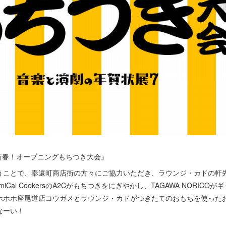
新春！オープニングもちつき大会』
うことで、奉還町商店街の方々にご協力いただき、ラウンジ・カドの軒
ChemiCal CookersのA2Cがもちつきをにぎやかし、TAGAWA NORIC
ホホホ座尾道店コウガメとラウンジ・カドがつきたてのおもちを使った
なーい！