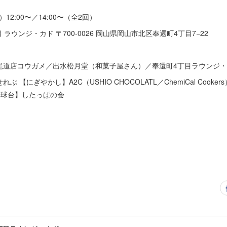
12:00〜／14:00〜（全2回）
ラウンジ・カド 〒700-0026 岡山県岡山市北区奉還町4丁目7−22
）
尾道店コウガメ／出水松月堂（和菓子屋さん）／奉還町4丁目ラウンジ
【にぎやかし】A2C（USHIO CHOCOLATL／ChemiCal Cooker
ミニ卓球台】したっぱの会