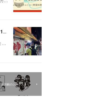
カ…
NAWATE PROJECT 夜の茶話会vol.6 「奉還町 幻の4丁目会議」12/19(火)19:30-21:00
ま…
楽と演劇のシルクスクリ