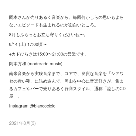
岡本さんが売りあるく音楽から、毎回何かしらの思いもよら
ないエピソードも生まれるのが面白いところ。
8月もふらっとお立ち寄りくださいね〜。
8/14 (土) 17:00頃〜
※カドびらきは15:00〜21:00の営業です。
岡本方和 (moderado music)
南米音楽から実験音楽まで、コアで、良質な音楽を「シアワ
セの赤い鞄」に詰め込んで、岡山を中心に音楽好きが、集ま
るカフェやバーで売りあるく行商スタイル、通称「流しのCD
屋」。
Instagram @blancocielo
2021年8月
(
3
)