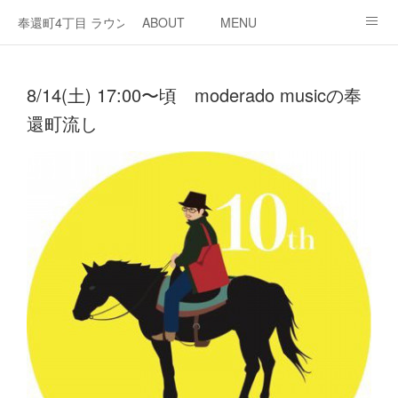
奉還町4丁目 ラウンジ・カド
ABOUT
MENU
OPEN / NEWS
OUR PROJECT
RENT SPACE
8/14(土) 17:00〜頃 moderado musicの奉
還町流し