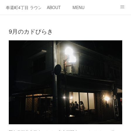
奉還町4丁目 ラウンジ・カド
ABOUT
MENU
OPEN / NEWS
OUR PROJECT
RENT SPACE
9月のカドびらき