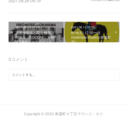
2021.08.26 04:19
2021.08.26 04:19
2021.08.11 05:26
能勢伊勢雄と岡山 軸原ヨ
8/14(土) 17:00〜頃
ウスケ〈COCHAE〉が聞
moderado musicの奉還町
く5連続トークイベント …
流し
0
コメント
Copyright ©
2026
奉還町４丁目ラウンジ・カド
.