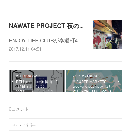
NAWATE PROJECT 夜の茶話会vol.6 「奉還町 幻の4丁目会議」12/19(火)19:30-21:00
ENJOY LIFE CLUBが奉還町4…
2017.12.11 04:51
2017.03.04 04:00
2017.02.24 02:00
DELI exhibition in 岡山 3
/// SUPER MARKETS!
月4日（土）13:00-
weekend pop up /// 2月
22:00、3月5日 （日）1…
24日〜26日11:00-22:00…
0
コメント