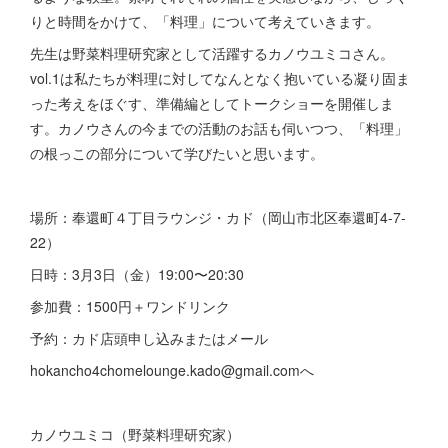
りと時間をかけて、「料理」について考えていきます。
先生は野菜料理研究家として活躍するカノウユミコさん。
vol.1は私たちが料理に対してなんとなく抱いている凝り固ま
った考えをほぐす、準備編としてトークショーを開催しま
す。カノウさんの今までの活動のお話も伺いつつ、「料理」
の根っこの部分について学びたいと思います。
場所：奉還町４丁目ラウンジ・カド（岡山市北区奉還町4-7-
22）
日時：3月3日（金）19:00〜20:30
参加費：1500円＋ワンドリンク
予約：カド店頭申し込みまたはメール
hokancho4chomelounge.kado@gmail.comへ
カノウユミコ（野菜料理研究家）